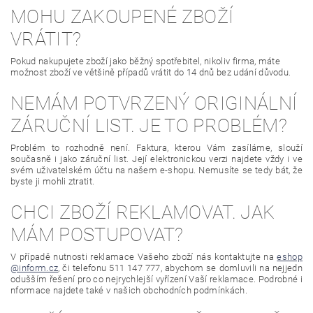
MOHU ZAKOUPENÉ ZBOŽÍ
VRÁTIT?
Pokud nakupujete zboží jako běžný spotřebitel, nikoliv firma, máte
možnost zboží ve většině případů vrátit do 14 dnů bez udání důvodu.
NEMÁM POTVRZENÝ ORIGINÁLNÍ
ZÁRUČNÍ LIST. JE TO PROBLÉM?
Problém to rozhodně není. Faktura, kterou Vám zasíláme, slouží
současně i jako záruční list. Její elektronickou verzi najdete vždy i ve
svém uživatelském účtu na našem e-shopu. Nemusíte se tedy bát, že
byste ji mohli ztratit.
CHCI ZBOŽÍ REKLAMOVAT. JAK
MÁM POSTUPOVAT?
V případě nutnosti reklamace Vašeho zboží nás kontaktujte na
eshop
@inform.cz
, či telefonu
511 147 777, abychom se domluvili na nejjedn
odušším řešení pro co nejrychlejší vyřízení Vaší reklamace. Podrobné i
nformace najdete také v našich obchodních podmínkách.