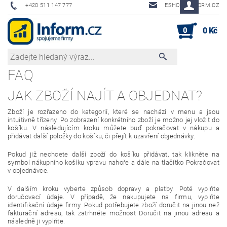
+420 511 147 777
ESHOP@INFORM.CZ
0
0 Kč
FAQ
JAK ZBOŽÍ NAJÍT A OBJEDNAT?
Zboží je rozřazeno do kategorií, které se nachází v menu a jsou
intuitivně třízeny. Po zobrazení konkrétního zboží je možno jej vložit do
košíku. V následujícím kroku můžete buď pokračovat v nákupu a
přidávat další položky do košíku, či přejít k uzavření objednávky.
Pokud již nechcete další zboží do košíku přidávat, tak klikněte na
symbol nákupního košíku vpravu nahoře a dále na tlačítko Pokračovat
v objednávce.
V dalším kroku vyberte způsob dopravy a platby. Poté vyplňte
doručovací údaje. V případě, že nakupujete na firmu, vyplňte
identifikační údaje firmy. Pokud potřebujete zboží doručit na jinou než
fakturační adresu, tak zatrhněte možnost Doručit na jinou adresu a
následně ji vyplňte.