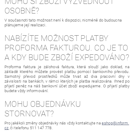
MOHU SI ZBOŽÍ VYZVEDNOUT
OSOBNĚ?
V současnoti tato možnost není k dispozici, nicméně do budoucna
plánujeme její realizaci.
NABÍZÍTE MOŽNOST PLATBY
PROFORMA FAKTUROU. CO JE TO
A KDY BUDE ZBOŽÍ EXPEDOVÁNO?
Proforma faktura je zálohová faktura, která slouží jako doklad, na
základě kterého můžete provést platbu pomocí bankovního převodu.
Samotný převod prostředků může trvat až dva pracovní dny v
závislosti na bankách, v rámci kterých je platba realizována. Ihned po
přijetí peněz na náš bankovní účet zboží expedujeme. O přijetí platby
budete vždy informování.
MOHU OBJEDNÁVKU
STORNOVAT?
Pro jakékoli změny objednávky nás vždy kontaktujte na
eshop@inform.
cz
, či telefonu
511 147 778
.