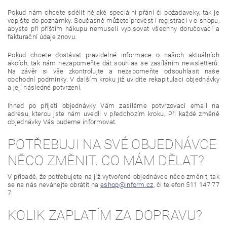
Pokud nám chcete sdělit nějaké speciální přání či požadaveky, tak je
vepište do poznámky. Současně můžete provést i registraci v e-shopu,
abyste při příštím nákupu nemuseli vypisovat všechny doručovací a
fakturační údaje znovu.
Pokud chcete dostávat pravidelné informace o našich aktuálních
akcích, tak nám nezapomeňte dát souhlas se zasíláním newsletterů.
Na závěr si vše zkontrolujte a nezapomeňte odsouhlasit naše
obchodní podmínky. V dalším kroku již uvidíte rekapitulaci objednávky
a její následné potvrzení.
Ihned po přijetí objednávky Vám zasíláme potvrzovací email na
adresu, kterou jste nám uvedli v předchozím kroku. Při každé změně
objednávky Vás budeme informovat.
POTŘEBUJI NA SVÉ OBJEDNÁVCE
NĚCO ZMĚNIT. CO MÁM DĚLAT?
V případě, že potřebujete na jíž vytvořené objednávce něco změnit, tak
se na nás neváhejte obrátit na
eshop@inform.cz
, či telefon
511 147 77
7
.
KOLIK ZAPLATÍM ZA DOPRAVU?