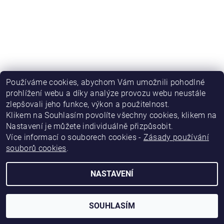
Používáme cookies, abychom Vám umožnili pohodlné
prohlížení webu a díky analýze provozu webu neustále
zlepšovali jeho funkce, výkon a použitelnost
.
|
|
|
Obchodní podmínky
Podmínky ochrany osobních údajů
Kontakty
|
Napište nám
Katalog firem Inform.cz
Klikem na Souhlasím povolíte všechny cookies, klikem na
Nastavení je můžete individuálně přizpůsobit.
Více informací o souborech cookies -
Zásady používání
2026 © eshop.inform.cz, všechna práva vyhrazena
souborů cookies
.
Vytvořil Shoptet
NASTAVENÍ
SOUHLASÍM