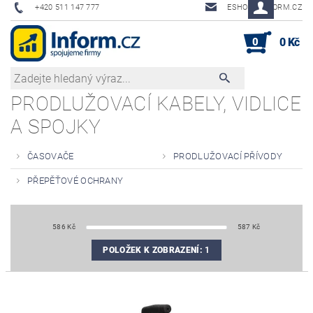
+420 511 147 777
ESHOP@INFORM.CZ
0
0 Kč
PRODLUŽOVACÍ KABELY, VIDLICE
A SPOJKY
ČASOVAČE
PRODLUŽOVACÍ PŘÍVODY
PŘEPĚŤOVÉ OCHRANY
586
Kč
587
Kč
POLOŽEK K ZOBRAZENÍ:
1