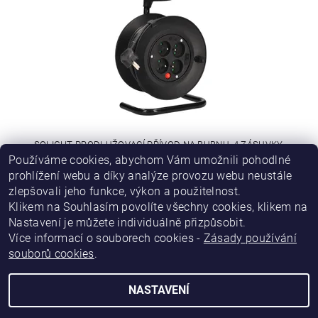
SOLIGHT PRODLUŽOVACÍ PŘÍVOD NA BUBNU, 4 ZÁSUVKY,
ČERNÝ KABEL 3X 1,0MM2, 15M
Používáme cookies, abychom Vám umožnili pohodlné
prohlížení webu a díky analýze provozu webu neustále
zlepšovali jeho funkce, výkon a použitelnost
.
586 Kč
Klikem na Souhlasím povolíte všechny cookies, klikem na
Nastavení je můžete individuálně přizpůsobit.
Více informací o souborech cookies -
Zásady používání
|
|
|
Obchodní podmínky
Podmínky ochrany osobních údajů
Kontakty
souborů cookies
.
|
Napište nám
Katalog firem Inform.cz
NASTAVENÍ
2026 © eshop.inform.cz, všechna práva vyhrazena