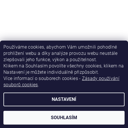
Používáme cookies, abychom Vám umožnili pohodlné
prohlížení webu a díky analýze provozu webu neustále
zlepšovali jeho funkce, výkon a použitelnost
.
|
|
|
Obchodní podmínky
Podmínky ochrany osobních údajů
Kontakty
|
Napište nám
Katalog firem Inform.cz
Klikem na Souhlasím povolíte všechny cookies, klikem na
Nastavení je můžete individuálně přizpůsobit.
Více informací o souborech cookies -
Zásady používání
2026 © eshop.inform.cz, všechna práva vyhrazena
souborů cookies
.
Vytvořil Shoptet
NASTAVENÍ
SOUHLASÍM