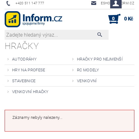
+420 511 147 777
ESHOP@INFORM.CZ
0
0 Kč
HRAČKY
AUTODRÁHY
HRAČKY PRO NEJMENŠÍ
HRY NA PROFESE
RC MODELY
STAVEBNICE
VENKOVNÍ
VENKOVNÍ HRAČKY
Záznamy nebyly nalezeny...