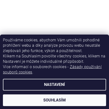
Používáme cookies, abychom Vám umožnili pohodlné
prohlížení webu a díky analýze provozu webu neustále
zlepšovali jeho funkce, výkon a použitelnost
.
|
|
|
Obchodní podmínky
Podmínky ochrany osobních údajů
Kontakty
|
Napište nám
Katalog firem Inform.cz
Klikem na Souhlasím povolíte všechny cookies, klikem na
Nastavení je můžete individuálně přizpůsobit.
Více informací o souborech cookies -
Zásady používání
2026 © eshop.inform.cz, všechna práva vyhrazena
souborů cookies
.
Vytvořil Shoptet
NASTAVENÍ
SOUHLASÍM