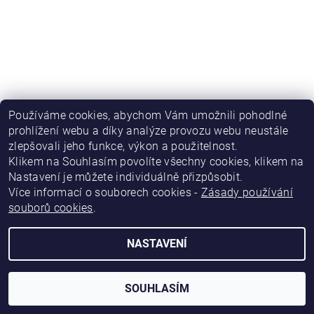
Používáme cookies, abychom Vám umožnili pohodlné
prohlížení webu a díky analýze provozu webu neustále
zlepšovali jeho funkce, výkon a použitelnost
.
|
|
|
Obchodní podmínky
Podmínky ochrany osobních údajů
Kontakty
|
Napište nám
Katalog firem Inform.cz
Klikem na Souhlasím povolíte všechny cookies, klikem na
Nastavení je můžete individuálně přizpůsobit.
Více informací o souborech cookies -
Zásady používání
2026 © eshop.inform.cz, všechna práva vyhrazena
souborů cookies
.
Vytvořil Shoptet
NASTAVENÍ
SOUHLASÍM