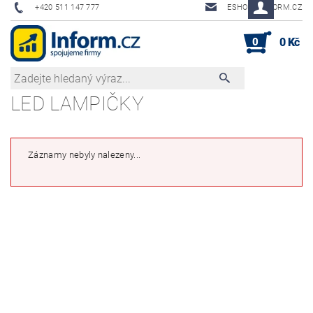
+420 511 147 777
ESHOP@INFORM.CZ
0
0 Kč
LED LAMPIČKY
Záznamy nebyly nalezeny...