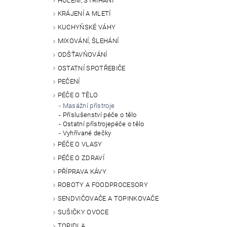
HOLENÍ, STŘÍHÁNÍ
KRÁJENÍ A MLETÍ
KUCHYŇSKÉ VÁHY
MIXOVÁNÍ, ŠLEHÁNÍ
ODŠŤAVŇOVÁNÍ
OSTATNÍ SPOTŘEBIČE
PEČENÍ
PÉČE O TĚLO
Masážní přístroje
Příslušenství péče o tělo
Ostatní přístrojepéče o tělo
Vyhřívané dečky
PÉČE O VLASY
PÉČE O ZDRAVÍ
PŘÍPRAVA KÁVY
ROBOTY A FOODPROCESORY
SENDVIČOVAČE A TOPINKOVAČE
SUŠIČKY OVOCE
TOPIDLA