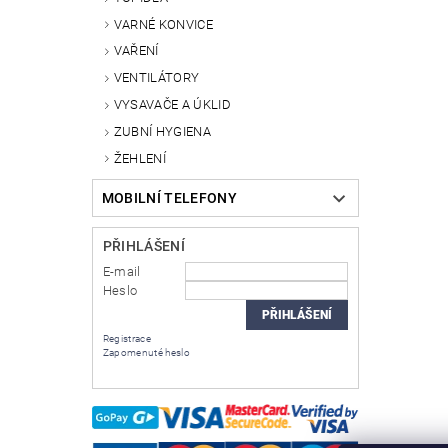
VARNÉ KONVICE
VAŘENÍ
VENTILÁTORY
VYSAVAČE A ÚKLID
ZUBNÍ HYGIENA
ŽEHLENÍ
MOBILNÍ TELEFONY
PŘIHLÁŠENÍ
E-mail
Heslo
Registrace
Zapomenuté heslo