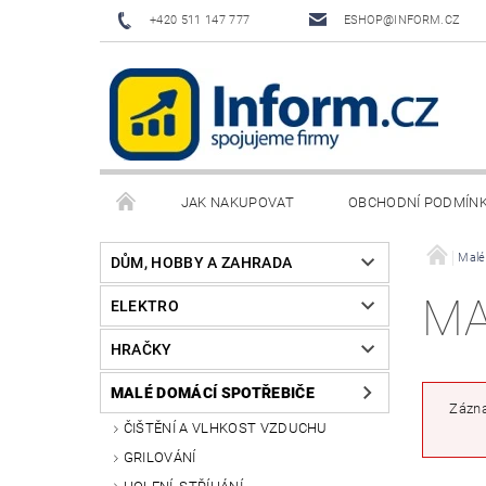
+420 511 147 777
ESHOP@INFORM.CZ
JAK NAKUPOVAT
OBCHODNÍ PODMÍN
Malé
DŮM, HOBBY A ZAHRADA
MA
ELEKTRO
HRAČKY
MALÉ DOMÁCÍ SPOTŘEBIČE
Zázna
ČIŠTĚNÍ A VLHKOST VZDUCHU
GRILOVÁNÍ