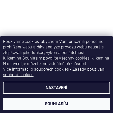
Používáme cookies, abychom Vám umožnili pohodlné
prohlížení webu a díky analýze provozu webu neustále
zlepšovali jeho funkce, výkon a použitelnost
.
|
|
|
Obchodní podmínky
Podmínky ochrany osobních údajů
Kontakty
|
Napište nám
Katalog firem Inform.cz
Klikem na Souhlasím povolíte všechny cookies, klikem na
Nastavení je můžete individuálně přizpůsobit.
Více informací o souborech cookies -
Zásady používání
2026 © eshop.inform.cz, všechna práva vyhrazena
souborů cookies
.
Vytvořil Shoptet
NASTAVENÍ
SOUHLASÍM