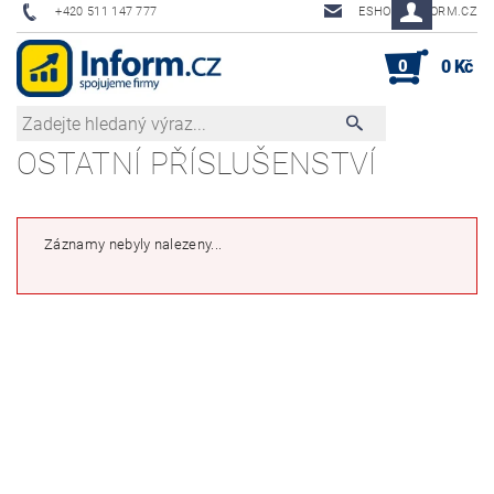
+420 511 147 777
ESHOP@INFORM.CZ
0
0 Kč
OSTATNÍ PŘÍSLUŠENSTVÍ
Záznamy nebyly nalezeny...