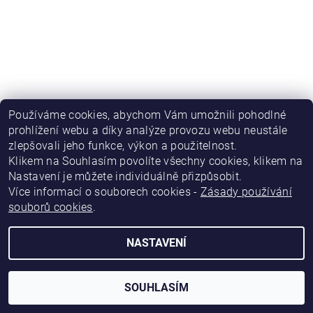
Používáme cookies, abychom Vám umožnili pohodlné
prohlížení webu a díky analýze provozu webu neustále
zlepšovali jeho funkce, výkon a použitelnost
.
|
|
|
Obchodní podmínky
Podmínky ochrany osobních údajů
Kontakty
|
Napište nám
Katalog firem Inform.cz
Klikem na Souhlasím povolíte všechny cookies, klikem na
Nastavení je můžete individuálně přizpůsobit.
Více informací o souborech cookies -
Zásady používání
2026 © eshop.inform.cz, všechna práva vyhrazena
souborů cookies
.
Vytvořil Shoptet
NASTAVENÍ
SOUHLASÍM